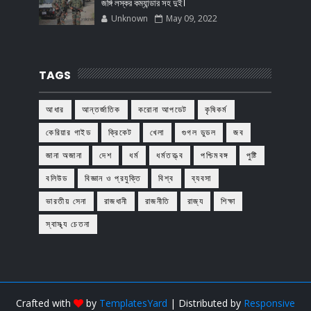
জঙ্গি লস্কর কম্যান্ডার সহ দুই।
Unknown
May 09, 2022
TAGS
আধার
আন্তর্জাতিক
করোনা আপডেট
কৃষিকর্ম
কেরিয়ার গাইড
ক্রিকেট
খেলা
গুগল ডুডল
জব
জানা অজানা
দেশ
ধর্ম
ধর্মতত্ত্ব
পশ্চিমবঙ্গ
পুষ্টি
বলিউড
বিজ্ঞান ও প্রযুক্তি
বিশ্ব
ব্যবসা
ভারতীয় সেনা
রাজধানী
রাজনীতি
রাজ্য
শিক্ষা
স্বাস্থ্য চেতনা
Crafted with
by
TemplatesYard
| Distributed by
Responsive