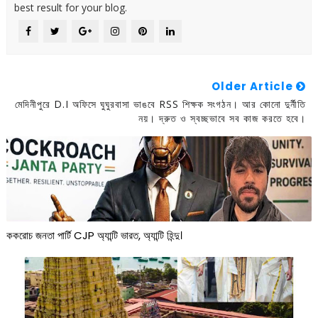
best result for your blog.
Older Article
মেদিনীপুরে D.I অফিসে ঘুঘুরবাসা ভাঙবে RSS শিক্ষক সংগঠন। আর কোনো দুর্নীতি
নয়। দ্রুত ও স্বচ্ছভাবে সব কাজ করতে হবে।
ককরোচ জনতা পার্টি CJP অ্যান্টি ভারত, অ্যান্টি হিন্দু।