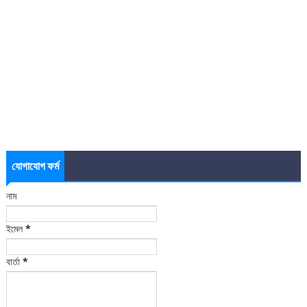
যোগাযোগ ফর্ম
নাম
ইমেল
*
বার্তা
*