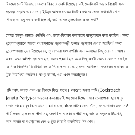
বিরুদ্ধে ভোট দিয়েছে। মমতার বিরুদ্ধে ভোট দিয়েছে। এই জেনজিরাই ভারত বিরোধী সকল
ষড়যন্ত্র নস্যাৎ করে দেবে। ইউনুস আমলে সেভেন সিস্টার দখলের যেসব কথাবার্তা শোনা
গিয়েছে তা শুধু কথার কথা ছিল না, ওটি অনেক মুসলমানের মনের কথা?
ঢাকায় ইউনুস-জামাত-এনসিপি এবং মমতা-ফিরহাদ কলকাতায় বাস্তবায়নে কাজ করছিল। মমতা
বন্দ্যোপাধ্যায়কে হয়তো বাংলাস্থানের প্রধানমন্ত্রী হওয়ার প্রস্তাব দেওয়া হয়েছিল? মমতা
বন্দ্যোপাধ্যায় ভুলে গিয়েছেন যে, মুসলমানরা সংখ্যাগরিষ্ঠ হলে অন্যদের কিছু দেয় না। আমার
একথা এখন অবিশ্বাস্য মনে হবে, সময়ে প্রমাণ হবে এমন কিছু একটা ভেতরে ভেতরে চলছিল
মোদি ও বিজেপির বিরোধিতা করতে গিয়ে ক্ষমতার মোহে মমতা-অখিলেশ-কেজরিওয়াল ভারত ও
হিন্দু বিরোধিতা করছিল। ভাগ্য ভালো, এরা এখন ক্ষমতাচ্যুত।
এটি স্পষ্ট, ভারত এখন এর শিকড়ে ফিরে যাচ্ছে। ককরোচ জনতা পার্টি (Cockroach
Janata Party)-তে ভারতের ককরোচরাই শুধু যোগ দিচ্ছে। ঘরে তেলাপোকা হলে মানুষ
বাজার থেকে ওষুধ কিনে আনে। কথায় বলে, বাঁচলে‌ হাতির মতো বাঁচো, তেলাপোকার মতো নয়!
পার্টি করতে হলে তেলাপোকা নয়, জনগণকে সঙ্গে নিয়ে পার্টি কর, ভারতে সম্ভবত টিএমসি,
আম-আদমি বা কংগ্রেসের দেশ ও হিন্দু বিরোধী রাজনীতির দিন শেষ।