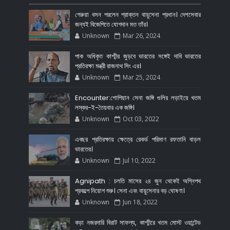
গেরুয়া বসন পরলেন প্রাক্তন বায়ুসেনা প্রধান। দেশসেবার
জন্যই বিজেপিতে যোগদান মত তাঁর।
Unknown
Mar 26, 2024
পাক অধিকৃত কাশ্মীর জুড়বে ভারতের সঙ্গেই দাবি ভারতের
প্রতিরক্ষা মন্ত্রী রাজনাথ সিং এর।
Unknown
Mar 25, 2024
Encounter:শোপিয়ান সেনা জঙ্গি গুলির লড়াইয়ে খতম
লস্কর-ই-তৈয়বার এক জঙ্গি।
Unknown
Oct 03, 2022
এবছর প্রতিরক্ষায় ক্ষেত্রে রেকর্ড পরিমাণ রফতানি বাড়ল
ভারতের।
Unknown
Jul 10, 2022
Agnipath : চলতি মাসের ২৪ জুন থেকেই অগ্নিপথ
প্রকল্পে নিয়োগ শুরু। সেনা এবং বায়ুসেনার বড় ঘোষণা।
Unknown
Jun 18, 2022
কড়া নজরদারি বিরাট সাফল্য, কাশ্মীরে খতম মোস্ট ওয়ান্টেড