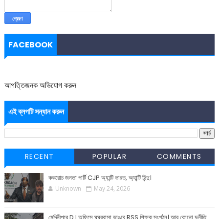
FACEBOOK
আপত্তিজনক অভিযোগ করুন
এই ব্লগটি সন্ধান করুন
RECENT
POPULAR
COMMENTS
ককরোচ জনতা পার্টি CJP অ্যান্টি ভারত, অ্যান্টি হিন্দু।
Unknown
May 24, 2026
মেদিনীপুরে D.I অফিসে ঘুঘুরবাসা ভাঙবে RSS শিক্ষক সংগঠন। আর কোনো দুর্নীতি