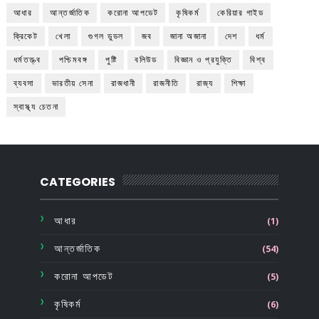
আধার
আন্তর্জাতিক
করোনা আপডেট
কৃষিকর্ম
কেরিয়ার গাইড
ক্রিকেট
খেলা
গুগল ডুডল
জব
জানা অজানা
দেশ
ধর্ম
ধর্মতত্ত্ব
পশ্চিমবঙ্গ
পুষ্টি
বলিউড
বিজ্ঞান ও প্রযুক্তি
বিশ্ব
ব্যবসা
ভারতীয় সেনা
রাজধানী
রাজনীতি
রাজ্য
শিক্ষা
স্বাস্থ্য চেতনা
CATEGORIES
আধার
(1)
আন্তর্জাতিক
(54)
করোনা আপডেট
(5)
কৃষিকর্ম
(6)