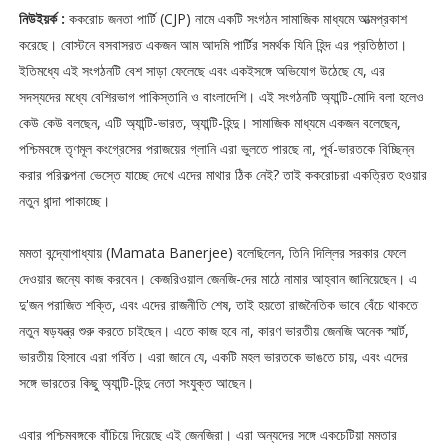
নিউইয়র্ক :
ককরোচ জনতা পার্টি (CJP) নামে একটি সংগঠন সামাজিক মাধ্যমে আত্মপ্রকাশ
করেছে। বোস্টনে বসবাসরত একজন আম আদমি পার্টির সমর্থক যিনি হিন্দ এর প্রতিষ্ঠাতা।
ইতিমধ্যে এই সংগঠনটি বেশ সাড়া ফেলেছে এবং একইসঙ্গে অভিযোগ উঠেছে যে, এর
সদস্যদের মধ্যে বেশিরভাগ পাকিস্তানি ও বাংলাদেশি। এই সংগঠনটি অ্যান্টি-মোদি বলা হলেও
কেউ কেউ বলছেন, এটি অ্যান্টি-ভারত, অ্যান্টি-হিন্দু। সামাজিক মাধ্যমে একজন বলেছেন,
পশ্চিমবঙ্গে তৃণমূল কংগ্রেসের পরাজয়ের গ্লানি এরা ভুলতে পারছে না, পূর্ব-ভারতকে বিচ্ছিন্ন
করার পরিকল্পনা ভেস্তে যাচ্ছে দেখে এদের মাথার ঠিক নেই? তাই ককরোচরা একত্রিত হওয়ার
নতুন ধান্দা পাকাচ্ছে।
মমতা বন্দ্যোপাধ্যায় (Mamata Banerjee) বলেছিলেন, তিনি দিল্লির সরকার ফেলে
দেওয়ার জন্যে কাজ করবেন। কেজরিওয়াল জেনজি-দের মাঠে নামার আহ্বান জানিয়েছেন। এ
দু'জন পরাজিত শক্তি, এবং এদের রাজনীতি শেষ, তাই হয়তো রাজনৈতিক ভাবে বেঁচে থাকতে
নতুন ষড়যন্ত্র শুরু করতে চাইছেন। এতে কাজ হবে না, কারণ ভারতীয় জেনজি অনেক স্মার্ট,
ভারতীয় হিসাবে এরা গর্বিত। এরা জানে যে, একটি মহল ভারতকে ভাঙতে চায়, এবং এদের
সঙ্গে ভারতের কিছু অ্যান্টি-হিন্দু নেতা সংযুক্ত আছেন।
এবার পশ্চিমবঙ্গকে বাঁচিয়ে দিয়েছে এই জেনজিরা। এরা অন্যদের সঙ্গে একচেটিয়া মমতার